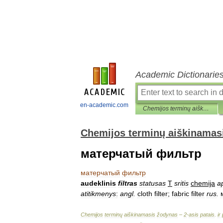
Academic Dictionarie
en-academic.com
Chemijos terminų aiškinamasis žodynas
Chemijos terminų aiškinamas
матерчатый фильтр
матерчатый
фильтр
audeklinis
filtras
statusas
T
sritis
chemija
a
atitikmenys
:
angl
.
cloth
filter
;
fabric
filter
rus
.
Chemijos
terminų
aiškinamasis
žodynas
–
2
-
asis
patais
.
ir