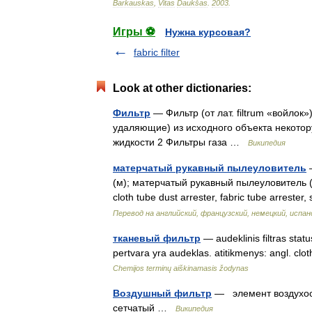
Barkauskas
,
Vitas
Daukšas
.
2003
.
Игры ⚽
Нужна курсовая?
fabric filter
Look at other dictionaries:
Фильтр
— Фильтр (от лат. filtrum «войло
удаляющие) из исходного объекта некото
жидкости 2 Фильтры газа …
Википедия
матерчатый рукавный пылеуловитель
—
(м); матерчатый рукавный пылеуловитель (м)
cloth tube dust arrester, fabric tube arrester
Перевод на английский, французский, немецкий, испан
тканевый фильтр
— audeklinis filtras status
pertvara yra audeklas. atitikmenys: angl. clo
Chemijos terminų aiškinamasis žodynas
Воздушный фильтр
— элемент воздухооч
сетчатый …
Википедия