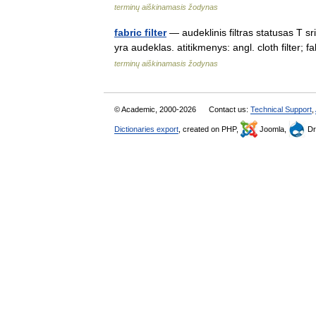
terminų aiškinamasis žodynas
fabric filter
— audeklinis filtras statusas T sri
yra audeklas. atitikmenys: angl. cloth filte
terminų aiškinamasis žodynas
© Academic, 2000-2026
Contact us:
Technical Support
,
Dictionaries export
, created on PHP,
Joomla,
Dr