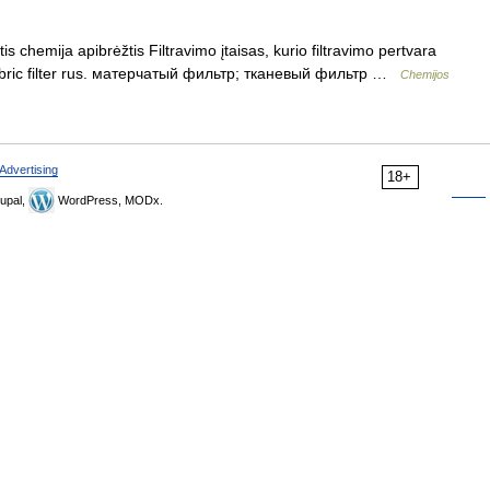
tis chemija apibrėžtis Filtravimo įtaisas, kurio filtravimo pertvara
r; fabric filter rus. матерчатый фильтр; тканевый фильтр …
Chemijos
Advertising
18+
upal,
WordPress, MODx.