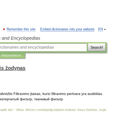
Remember this site
Embed dictionaries into your website
EN
s and Encyclopedias
Search!
Interpretations
is žodynas
pibrėžtis
Filtravimo
įtaisas
,
kurio
filtravimo
pertvara
yra
audeklas
.
матерчатый
фильтр
;
тканевый
фильтр
papild
.
leid
. –
Vilnius:
Mokslo
ir
enciklopedijų
leidybos
institutas
.
Kazys
Daukšas
,
Jurgis