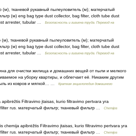
 (м), тканевой рукавный пылеуловитель (м); матерчатый
 (м) eng bag type dust collector, bag filter, cloth tube dust
dust arrester, tubular …
Безопасность и гигиена труда. Перевод на
 (м), тканевой рукавный пылеуловитель (м); матерчатый
 (м) eng bag type dust collector, bag filter, cloth tube dust
dust arrester, tubular …
Безопасность и гигиена труда. Перевод на
на для очистки жилища и домашних вещей от пыли и мелкого
иваемое на уборку квартиры, и облегчает её. Никаким другим
пыль из ковров и мягкой… …
Краткая энциклопедия домашнего
apibrėžtis Filtravimo įtaisas, kurio filtravimo pertvara yra
abric filter rus. матерчатый фильтр; тканевый фильтр …
Chemijos
is chemija apibrėžtis Filtravimo įtaisas, kurio filtravimo pertvara yra
abric filter rus. матерчатый фильтр; тканевый фильтр …
Chemijos