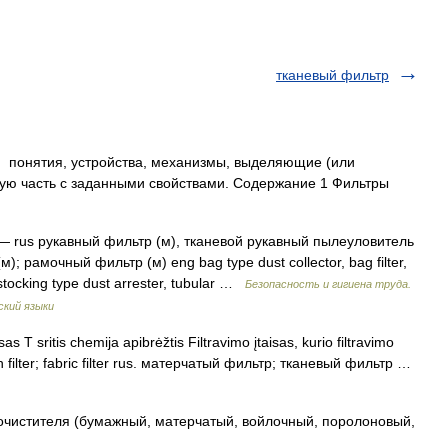
тканевый фильтр
к») понятия, устройства, механизмы, выделяющие (или
рую часть с заданными свойствами. Содержание 1 Фильтры
 rus рукавный фильтр (м), тканевой рукавный пылеуловитель
; рамочный фильтр (м) eng bag type dust collector, bag filter,
, stocking type dust arrester, tubular …
Безопасность и гигиена труда.
ский языки
as T sritis chemija apibrėžtis Filtravimo įtaisas, kurio filtravimo
th filter; fabric filter rus. матерчатый фильтр; тканевый фильтр …
истителя (бумажный, матерчатый, войлочный, поролоновый,