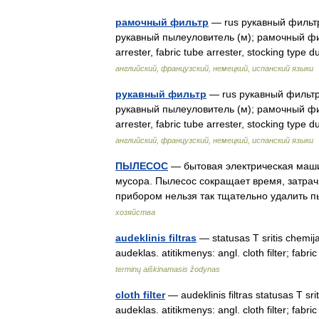
рамочный фильтр
— rus рукавный фильтр
рукавный пылеуловитель (м); рамочный фильтр
arrester, fabric tube arrester, stocking type 
английский, французский, немецкий, испанский языки
рукавный фильтр
— rus рукавный фильтр
рукавный пылеуловитель (м); рамочный фильтр
arrester, fabric tube arrester, stocking type 
английский, французский, немецкий, испанский языки
ПЫЛЕСОС
— бытовая электрическая маши
мусора. Пылесос сокращает время, затрач
прибором нельзя так тщательно удалить 
хозяйства
audeklinis filtras
— statusas T sritis chemija 
audeklas. atitikmenys: angl. cloth filter; f
terminų aiškinamasis žodynas
cloth filter
— audeklinis filtras statusas T srit
audeklas. atitikmenys: angl. cloth filter; f